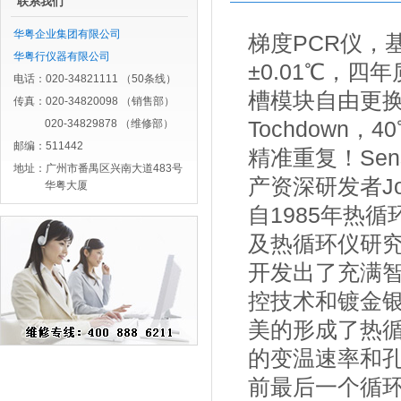
联系我们
华粤企业集团有限公司
梯度PCR仪，
华粤行仪器有限公司
±0.01℃，四
电话：020-34821111 （50条线）
槽模块自由更
传真：020-34820098 （销售部）
020-34829878 （维修部）
Tochdown
邮编：511442
精准重复！Sen
地址：广州市番禺区兴南大道483号
产资深研发者Jorg
华粤大厦
自1985年热
及热循环仪研究
开发出了充满智慧的
控技术和镀金
美的形成了热
的变温速率和
前最后一个循